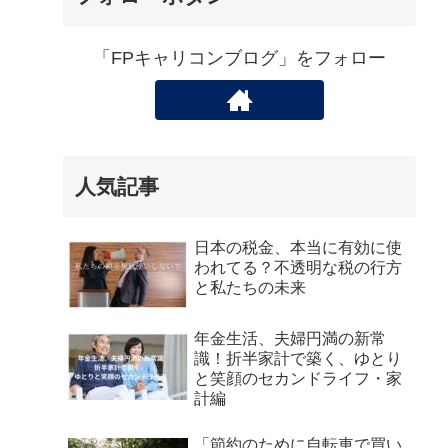
「FPキャリコンブログ」をフォロー
人気記事
日本の税金、本当に有効に使
われてる？不透明な税の行方
と私たちの未来
年金生活、夫婦円満の新常
識！折半家計で築く、ゆとり
と笑顔のセカンドライフ・家
計編
「節約のために自転車で買い