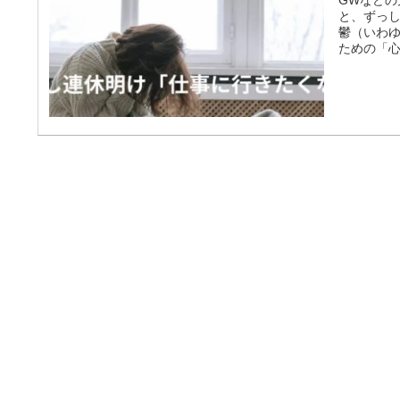
と、ずっ
鬱（いわ
ための「
い」は正
感じるの
ドに入れ
とのギャ
ゃ！」と自