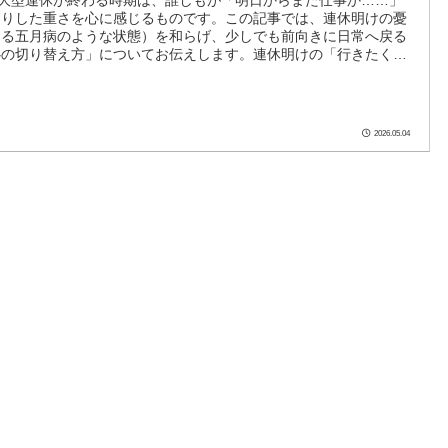
しりした重さを心に感じるものです。この記事では、連休明けの憂
ゆる五月病のような状態）を和らげ、少しでも前向きに日常へ戻る
心の切り替え方」についてお伝えします。連休明けの「行きたくな
常な反応まずお伝えしたいのは、連休明けに仕事に行きたくないと
は、あなたが怠け者だからではなく、脳と体がしっかりと休息モー
た証拠だということです。充実した休みを過ごせたからこそ、日常
ップに戸惑うのはごく自然な反応です。無理に「やる気を出さなき
2026.05.04
分を追い込む必要はありません。1. 休み中は「...