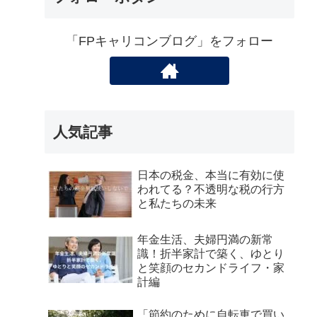
「FPキャリコンブログ」をフォロー
人気記事
日本の税金、本当に有効に使
われてる？不透明な税の行方
と私たちの未来
年金生活、夫婦円満の新常
識！折半家計で築く、ゆとり
と笑顔のセカンドライフ・家
計編
「節約のために自転車で買い