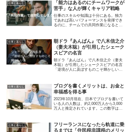
健康: 健康的な生活習慣を維持し、適度な
「能力はあるのにチームワークが
仕事と暮らし
運動やバランスの取...
苦手」な人が輝くキャリア戦略
仕事のスキルや知識は十分にある。独力
であれば高いパフォーマンスを発揮でき
るのに、チームでの共同作業になると途
端にうまく立ち回れなくなる」このよう
な悩みを抱えている方は、決して少なく
ありません。周囲と歩調を合わせるため
朝ドラ『あんぱん』で八木信之介
仕事と暮らし
の調整にエネルギーを使い...
（妻夫木聡）が引用したシェーク
スピアの名言
朝ドラ『あんぱん』で八木信之介（妻夫
木聡）が引用したシェークスピアの名言
「逆境が人に及ぼすものこそ輝かしい」
は、単純に言えば、困難や苦しい状況
が、人間に大きな価値や光をもたらすと
いう意味です。この言葉が引用されたシ
ブログを書くメリットは、お金と
仕事と暮らし
ェークスピアの戯曲『お気に...
幸福感を得る事
2023年10月現在、日本でブログを書いて
いる人の人数は、約2,000万人から3,000
万人と推定されています。この数字は、
ブログサービス「はてなブログ」の利用
者数を基に算出されたものです。「はて
なブログ」の利用者数は、2023年8月時点
フリーランスになったら軌道に乗
仕事と暮らし
で...
るまでは「住民税非課税のメリッ