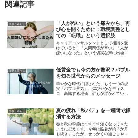
関連記事
「人が怖い」という痛みから、再
仕事と暮らし
び心を開くために：環境調整とし
ての「転職」という選択肢
キャリアコンサルタントとして相談を受
けていると、「人間関係が辛い」「人が
嫌いになった」という切実な声に出会う
ことが多々あります。原因が自分にある
のか、特定の同僚なのか、あるいは職場
の社風（カルチャー）なのか。相談者の
低賃金でも今の方が贅沢？バブル
仕事と暮らし
語る物語の中から、その「...
を知る世代からのメッセージ
華やかな時代に隠された、もう一つの現
実「バブル景気」。煌びやかなディス
コ、高騰する地価、誰もが浮かれていた
時代――そんなイメージを抱いている若
い世代もいるかもしれません。テレビや
雑誌で語られるバブルは、まるで夢のよ
夏の疲れ「秋バテ」を一週間で解
仕事と暮らし
うな世界です。しかし、もし...
消する方法
春と秋の季節はますます短くなってきた
ように思えます。今年は酷暑が約３か月
も続きましたが、せっかくの過ごしやす