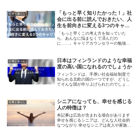
い秋に夏の疲れを持ち越すのはもったい
ない話です。秋になって夏の疲れを一週
間で解消する方法を実践中ですので、そ
「もっと早く知りたかった！」社
仕事と暮らし
の方法を解説してみます。...
会に出る前に読んでおきたい、人
生を前向きに変える3つのキャリ
ア理論
「もっと早くこの考え方を知っていた
ら、あんなに悩まなくて済んだの
に……」キャリアカウンセラーの勉強を
始めたとき、私は心の底からそう思いま
した。学校では「いい会社に入ること」
は教えてくれても、「どう生きるか」と
日本はフィンランドのような幸福
仕事と暮らし
いう羅針盤になるようなキャリア理...
度の高い国になれるのでしょうか
フィンランドは、手厚い社会福祉制度で
知られる北欧の国の一つですが、どうし
てそんな国が作り上げられたのでしょ
う。フィンランドの歴史的背景と選挙制
度「必要なサポートが提供されるなら喜
んで税金を支払う」という国民と政府の
シニアになっても、幸せを感じる
仕事と暮らし
間の信頼関係が特徴的と言わ...
人の特徴は？
本記事は広告が含まれる場合があります
幸せを感じるシニアは、どんな人社会的
なつながり:幸せなシニアは友人や家族と
の良好な関係を大切にし、孤独感を減ら
すために積極的に交流する人。身体的な