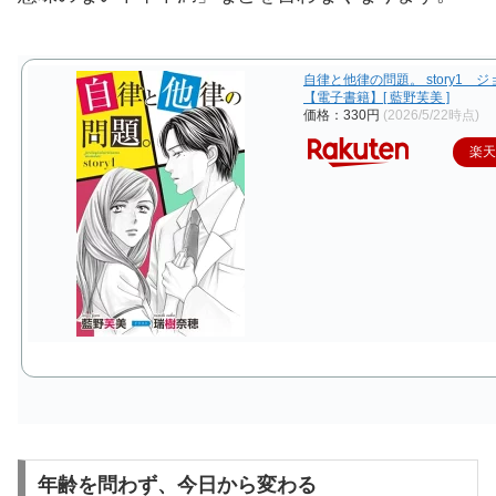
自律と他律の問題。 story1 
【電子書籍】[ 藍野芙美 ]
価格：330円
(2026/5/22時点)
楽
年齢を問わず、今日から変わる