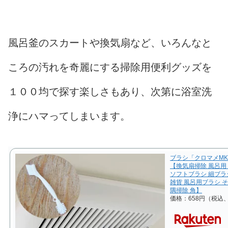
風呂釜のスカートや換気扇など、いろんなと
ころの汚れを奇麗にする掃除用便利グッズを
１００均で探す楽しさもあり、次第に浴室洗
浄にハマってしまいます。
ブラシ「クロマメMK」
【換気扇掃除 風呂用
ソフトブラシ 細ブラ
雑貨 風呂用ブラシ そ
隅掃除 角】
価格：658円（税込