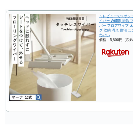
＼レビューでスポン
イパー W655| 掃
パー フロアワイプ 床
グ 収納 汚れ 住宅 
わいい
価格：5,800円（税