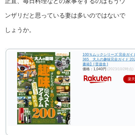
正直、毎日料理などの家事をするのはもうウ
ンザリだと思っている妻は多いのではないで
しょうか。
100％ムックシリーズ 完全ガイ
365 大人の趣味完全ガイド 20
書籍】[ 晋遊舎 ]
価格：1,040円
(2023/10/2時点)
楽