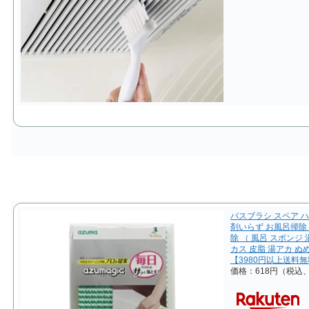
バスブラシ スペア ハ
剤いらず お風呂掃除 
除 （ 風呂 スポンジ
カス 皮脂 湯アカ ぬ
【3980円以上送料
価格：618円（税込