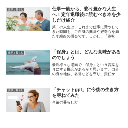
込むタスクをこなすだけで精一杯。そん
な日々を繰り返していると、自分がどこ
仕事一筋から、彩り豊かな人生
仕事と暮らし
へ向かっているのか、本当...
へ！定年退職後に読むべき本を少
しだけ紹介
第二の人生は、これまで仕事に費やして
きた時間を、ご自身の興味や好奇心を満
たす絶好の機会です。しかし、「趣味が
ない」「何をしたらいいかわからない」
と感じている方もいらっしゃるかもしれ
ません。そんなあなたに、新たな扉を開
「保身」とは、どんな意味がある
仕事と暮らし
くきっかけとなるような本...
のでしょう
最近様々な場面で「保身」という言葉を
耳にする機会があるかと思います。自分
の身や地位、名誉などを守り、責任から
逃れようとして不利益を避ける言動とす
る意味に捉えられている場合が多いよう
です。地位や名誉のない人たちにとっ
「チャットgpt」に今後の生き方
仕事と暮らし
て、「保身」を使う状況はほ...
を尋ねてみた
今後の暮らし方