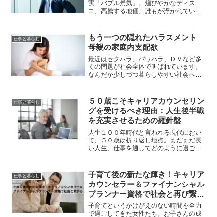
実「バブル景気」。煌びやかなディス
コ、高騰する地価、誰もが浮かれていた
時代――そんなイメージを抱いている若
い世代もいるかもしれません。テレビや
雑誌で語られるバブルは、まるで夢のよ
もう一つの隠れたハラスメント
仕事と暮らし
うな世界です。しかし、もし...
母親の家庭内支配欲
最近はセクハラ、パワハラ、ＤＶなど多
くの問題が社会全体で叫ばれています。
なんだか少しづつ暮らしやすい社会へ進
んでいるようにも見えます。一方で、話
題にもならない隠れたハラスメントもあ
るようです。それは、とても特殊な性格
５０歳こそキャリアカウンセリン
仕事と暮らし
の人による家庭内ハラスメ...
グを受けるべき理由：人生後半戦
を充実させるための羅針盤
人生１００年時代と言われる現代におい
て、５０歳は折り返し地点。まだまだ長
い人生、仕事を通してどのように過ごし
ていくかは、非常に重要なテーマです。
そこで、５０歳という節目にキャリアカ
ウンセリングを受けることの重要性につ
子育て後の新たな輝き！キャリア
仕事と暮らし
いて、詳しく解説していき...
カウンセラー＆ファイナンシャル
プランナー資格で社会と再び繋が
る
子育てというかけがえのない時間を全力
で過ごしてきた女性たち。お子さんの成