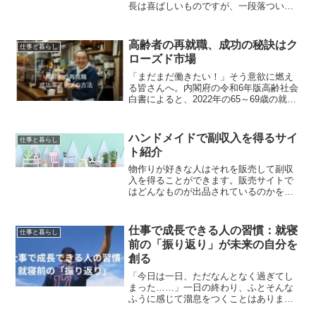
長は喜ばしいものですが、一段落ついた
今、「これから何をしよう？」と考える
方も多いのではないでしょうか。社会と
の繋がりを再び持ちたい、自分のスキル
高齢者の再就職、成功の秘訣はク
仕事と暮らし
を活かして誰かの役に立ち...
ローズド市場
「まだまだ働きたい！」そう意欲に燃え
る皆さんへ。内閣府の令和6年版高齢社会
白書によると、2022年の65～69歳の就業
率はなんと50.8%、70～74歳でも
**33.5%**と、いずれも過去最高を更新し
ているんです。経済的理由での就労、も
ハンドメイドで副収入を得るサイ
仕事と暮らし
し...
ト紹介
物作りが好きな人はそれを販売して副収
入を得ることができます。販売サイトで
はどんなものが出品されているのかを見
るだけでも楽しいですね。無料で手作り
品を出品できるショップサイトはたくさ
んあります！あなたの作品にぴったりの
仕事で成長できる人の習慣：就寝
仕事と暮らし
サイトを見つけるために、...
前の「振り返り」が未来の自分を
創る
「今日は一日、ただなんとなく過ぎてし
まった……」一日の終わり、ふとそんな
ふうに感じて溜息をつくことはありませ
んか。仕事に追われ、次から次へと舞い