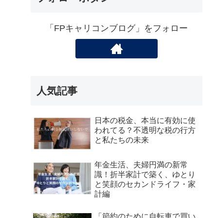
「FPキャリコンブログ」をフォロー
人気記事
日本の税金、本当に有効に使
われてる？不透明な税の行方
と私たちの未来
年金生活、夫婦円満の新常
識！折半家計で築く、ゆとり
と笑顔のセカンドライフ・家
計編
「節約のために自転車で買い