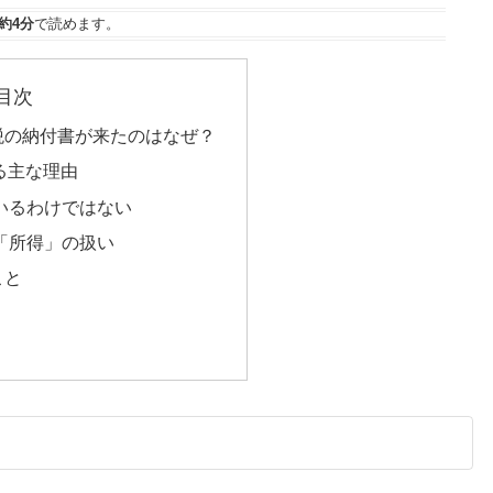
約4分
で読めます。
目次
税の納付書が来たのはなぜ？
る主な理由
ているわけではない
る「所得」の扱い
こと