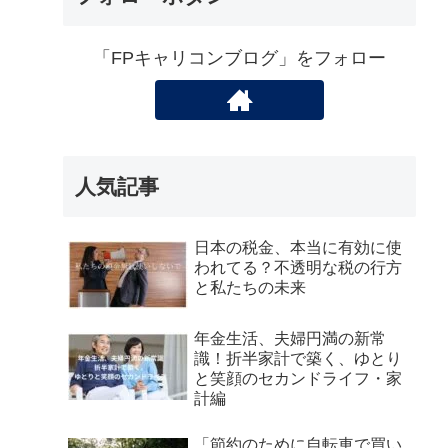
「FPキャリコンブログ」をフォロー
人気記事
日本の税金、本当に有効に使
われてる？不透明な税の行方
と私たちの未来
年金生活、夫婦円満の新常
識！折半家計で築く、ゆとり
と笑顔のセカンドライフ・家
計編
「節約のために自転車で買い