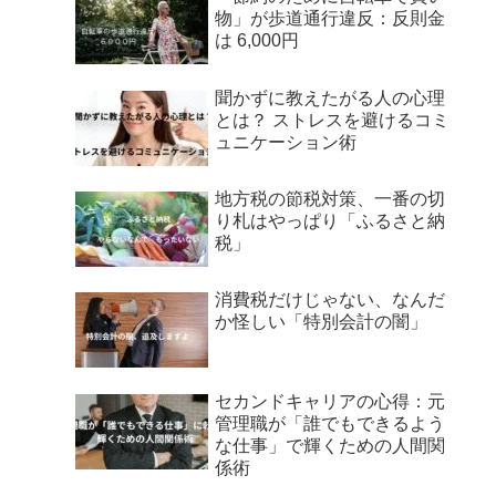
物」が歩道通行違反：反則金
は 6,000円
聞かずに教えたがる人の心理
とは？ ストレスを避けるコミ
ュニケーション術
地方税の節税対策、一番の切
り札はやっぱり「ふるさと納
税」
消費税だけじゃない、なんだ
か怪しい「特別会計の闇」
セカンドキャリアの心得：元
管理職が「誰でもできるよう
な仕事」で輝くための人間関
係術