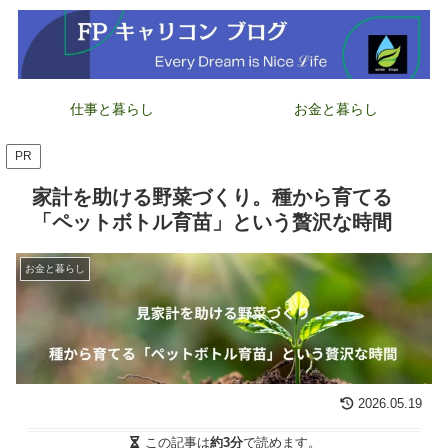
仕事と暮らし
お金と暮らし
PR
家計を助ける野菜づくり。種から育てる
「ペットボトル育苗」という贅沢な時間
お金と暮らし
2026.05.19
この記事は
約3分
で読めます。