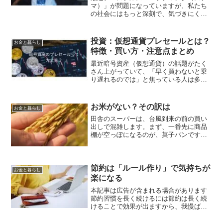
マ）」が問題になっていますが、私たち
の社会にはもっと深刻で、気づきにくい
「ステルス格差社会」が1990年代半ばか
ら静かに進行してきました。これは、格
差が固定化し、その存在すら意識されな
投資：仮想通貨プレセールとは？
お金と暮らし
くなる、日本が直面す...
特徴・買い方・注意点まとめ
最近暗号資産（仮想通貨）の話題がたく
さん上がっていて、「早く買わないと乗
り遅れるのでは」と焦っている人は多い
のではないでしょうか。仮想通貨市場は
常に新しいプロジェクトが生まれてお
り、その中でもプレセールは初期段階で
お米がない？その訳は
お金と暮らし
トークンを購入できる魅力的...
田舎のスーパーは、台風到来の前の買い
出しで混雑します。まず、一番先に商品
棚が空っぽになるのが、菓子パンです。
お水は「一人2本迄」の表示があるので十
分残っています。お店に「お米がない」
というニュースをテレビで観ていました
ので、ちょっとその売り...
節約は「ルール作り」で気持ちが
お金と暮らし
楽になる
本記事は広告が含まれる場合があります
節約習慣を長く続けるには節約は長く続
けることで効果が出ますから、我慢ばか
りをするのは続かない原因になります
ね。無理をせずに長く続けるためには、