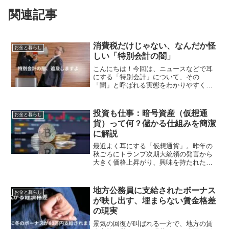
関連記事
消費税だけじゃない、なんだか怪
お金と暮らし
しい「特別会計の闇」
こんにちは！今回は、ニュースなどで耳
にする「特別会計」について、その
「闇」と呼ばれる実態をわかりやすく解
説します。特別会計とは何か？「闇」と
呼ばれる理由日本の国の会計は大きく
「一般会計」と「特別会計」に分かれて
投資も仕事：暗号資産（仮想通
お金と暮らし
います。「一般会計」は、税金な...
貨）って何？儲かる仕組みを簡潔
に解説
最近よく耳にする「仮想通貨」。昨年の
秋ごろにトランプ次期大統領の発言から
大きく価格上昇がり、興味を持たれた人
は多いのではないでしょうか。ビットコ
インやイーサリアムといった名前を聞い
たことがある方もいるかもしれません
地方公務員に支給されたボーナス
お金と暮らし
が、「なんだか難しそう」「...
が映し出す、埋まらない賃金格差
の現実
景気の回復が叫ばれる一方で、地方の賃