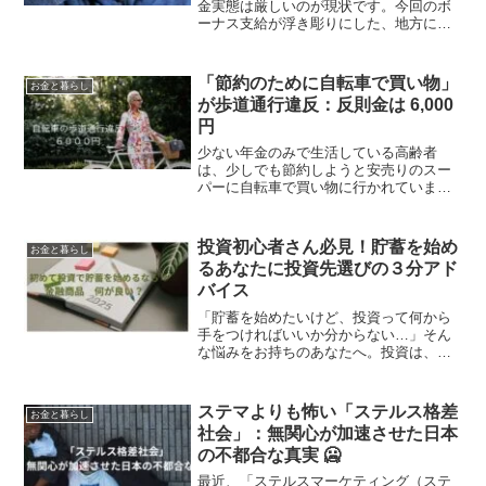
金実態は厳しいのが現状です。今回のボ
ーナス支給が浮き彫りにした、地方にお
ける公務員と民間の格差、そして公務員
内部での格差について考察します。📈 地
方公務員の「特権」と、中小企業との格
「節約のために自転車で買い物」
お金と暮らし
差報道によると、昨年度...
が歩道通行違反：反則金は 6,000
円
少ない年金のみで生活している高齢者
は、少しでも節約しようと安売りのスー
パーに自転車で買い物に行かれていま
す。田舎では自動車がないと暮らせませ
ん。ガソリン代節約のためでもあります
が、一番の節約手段でもある食料品が値
投資初心者さん必見！貯蓄を始め
お金と暮らし
上がり続きですので、少しでも...
るあなたに投資先選びの３分アド
バイス
「貯蓄を始めたいけど、投資って何から
手をつければいいか分からない…」そん
な悩みをお持ちのあなたへ。投資は、将
来の夢を叶えるための有効な手段の一つ
ですが、 同時にリスクも伴います。だか
らこそ、最初の投資先選びは慎重に行い
ステマよりも怖い「ステルス格差
お金と暮らし
たいもの。さらに、投資...
社会」：無関心が加速させた日本
の不都合な真実 🥶
最近、「ステルスマーケティング（ステ