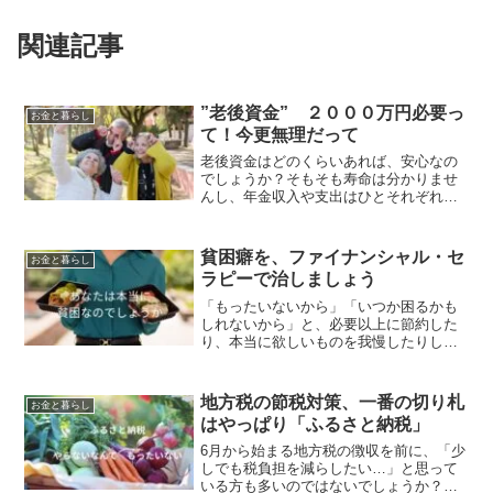
関連記事
”老後資金” ２０００万円必要っ
お金と暮らし
て！今更無理だって
老後資金はどのくらいあれば、安心なの
でしょうか？そもそも寿命は分かりませ
んし、年金収入や支出はひとそれぞれな
ので、老後資金が2000万円必要かどうか
は、一人ひとりがプランを立てる必要が
あります。老後2,000万円問題とは、2019
貧困癖を、ファイナンシャル・セ
お金と暮らし
年に行われ...
ラピーで治しましょう
「もったいないから」「いつか困るかも
しれないから」と、必要以上に節約した
り、本当に欲しいものを我慢したりして
しまうことはありませんか？それはもし
かしたら、単なる倹約家ではなく、「貧
困癖」かもしれません。貧困癖とは、過
地方税の節税対策、一番の切り札
お金と暮らし
去の経済的な苦労や不安な...
はやっぱり「ふるさと納税」
6月から始まる地方税の徴収を前に、「少
しでも税負担を減らしたい…」と思って
いる方も多いのではないでしょうか？地