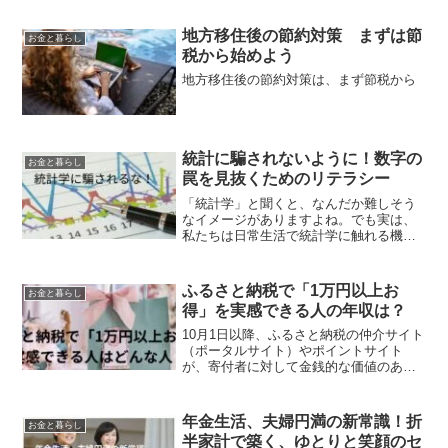
買い物をしている人に問いかけるなど
は、マスコミが取り上げる格好の材料と
地方移住後の節約対策 まずは節
お金と暮らし
なっていますね。日本は経済...
税から始めよう
地方移住後の節約対策は、まず節税から
統計に騙されないように！数字の
お金と暮らし
罠を見抜くためのリテラシー
「統計学」と聞くと、なんだか難しそう
なイメージがありますよね。でも実は、
私たちは日常生活で統計学に触れる機会
がたくさんあります。ニュースや新聞、
広告、SNSなど、あらゆる場所で数字が
飛び交い、私たちの判断に影響を与えて
ふるさと納税で「1万円以上お
お金と暮らし
います。なんだか最近の...
得」を実感できる人の年収は？
10月1日以降、ふるさと納税の仲介サイト
（ポータルサイト）やポイントサイト
が、寄付者に対して金銭的な価値のある
独自のポイントや特典を付与することが
全面的に禁止されますので急がないと😍
ところで、ふるさと納税の魅力は、実質
年金生活、夫婦円満の新常識！折
お金と暮らし
2,000円の自己負担...
半家計で築く、ゆとりと笑顔のセ