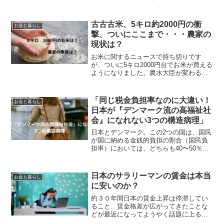
方税は負担が大きい割にその恩恵を受け
た実感はありますか。私は被災地や子育
てに手厚い施策をしている自治体にな
古古古米、5キロ約2000円の衝
お金と暮らし
ど、本当に応援したい地域...
撃、ついにここまで・・・農家の
現状は？
お米に関するニュースで持ち切りです
が、ついに5キロ2000円台でお米が買える
ようになりました。農水大臣が変わるこ
とで「やっと」の思いですが、家計的に
は一安心です。「うちはお米はもらって
いるから買わなくてよい」人には関係な
「同じ税金負担率なのに大違い！
お金と暮らし
い話だったのでしょう...
日本が『デンマーク流の高福祉社
会』になれない3つの構造病理」
日本とデンマーク。この2つの国は、国民
が国に納める金銭的負担の割合（国民負
担率）においては、どちらも40〜50％台
と表面上は非常によく似ています。しか
し、その負担の先にある「国民生活のリ
アル」を経済的視点から比較すると、驚
日本のサラリーマンの賃金は本当
お金と暮らし
くほど真逆の景色が...
に安いのか？
約３０年間日本の賃金上昇は停滞してい
ること、賃金格差が広がってきたことな
どが最近になってようやく話題に上るよ
うになりました。家計の苦しさの実感を