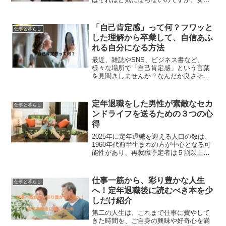
は相手の顔の肌をしっかりと見ていま
す。最近では、特に若い男性が肌の手入
れをしていますが、シニア世代になると
「自己肯定感」って何？フワッと
仕事と暮らし
無頓着は人が多いようです。...
した理解から卒業して、自信あふ
れる自分になる方法
最近、雑誌やSNS、ビジネス書など、
様々な場所で「自己肯定感」という言葉
を見聞きしませんか？なんだか良さそう
な言葉だな、と思う反面、「結局、どう
いう意味なの？」「自信があるってこ
と？」と、はっきりとした意味を知らな
定年退職をした男性が素敵なセカ
仕事と暮らし
いままやり過ごしている方も...
ンドライフを送るための３つの心
得
2025年に定年退職を迎える人口の数は、
1960年代前半生まれの方が中心となる可
能性があり、再就職予定者は５割以上と
予測されています。すぐに再就職の必要
がない約４割の人は家庭で長時間過ごす
ことになりますが、自由な時間を得た喜
仕事一筋から、彩り豊かな人生
仕事と暮らし
びを感じられるの...
へ！定年退職後に読むべき本を少
しだけ紹介
第二の人生は、これまで仕事に費やして
きた時間を、ご自身の興味や好奇心を満