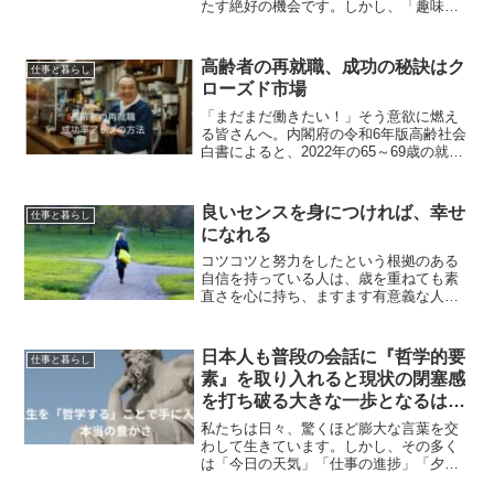
たす絶好の機会です。しかし、「趣味が
ない」「何をしたらいいかわからない」
と感じている方もいらっしゃるかもしれ
ません。そんなあなたに、新たな扉を開
高齢者の再就職、成功の秘訣はク
仕事と暮らし
くきっかけとなるような本...
ローズド市場
「まだまだ働きたい！」そう意欲に燃え
る皆さんへ。内閣府の令和6年版高齢社会
白書によると、2022年の65～69歳の就業
率はなんと50.8%、70～74歳でも
**33.5%**と、いずれも過去最高を更新し
ているんです。経済的理由での就労、も
良いセンスを身につければ、幸せ
仕事と暮らし
し...
になれる
コツコツと努力をしたという根拠のある
自信を持っている人は、歳を重ねても素
直さを心に持ち、ますます有意義な人生
を歩まれているはずです。それでも生き
ている限りは、いろいろな経験を積んだ
人であっても耐え難い出来事に直面する
日本人も普段の会話に『哲学的要
仕事と暮らし
ことはこれからも何度も経...
素』を取り入れると現状の閉塞感
を打ち破る大きな一歩となるはず
です
私たちは日々、驚くほど膨大な言葉を交
わして生きています。しかし、その多く
は「今日の天気」「仕事の進捗」「夕飯
の献立」、あるいは「他人の動向」とい