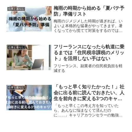
った、いわゆる表面的な現象の交換に終
始していないでしょうか。日本社会にお
梅雨の時期から始める「夏バテ予
仕事と暮らし
いて、こうした日常会話は...
防」準備リスト
梅雨のジメジメした時期が過ぎれば、い
よいよ本格的な猛暑がやってきます。暑
くなってから慌てて対策をするのではな
く、今のうちから体を整えておくこと
が、夏を元気に乗り切る鍵です。今回
は、梅雨の時期だからこそ取り組みた
フリーランスになったら軌道に乗
仕事と暮らし
い、猛暑に向けた3つの準備習慣...
るまでは「住民税非課税のメリッ
ト」を活用しない手はない
フリーランス、副業者の住民税負担を軽
減する
「もっと早く知りたかった！」社
仕事と暮らし
会に出る前に読んでおきたい、人
生を前向きに変える3つのキャリ
ア理論
「もっと早くこの考え方を知っていた
ら、あんなに悩まなくて済んだの
に……」キャリアカウンセラーの勉強を
始めたとき、私は心の底からそう思いま
した。学校では「いい会社に入ること」
は教えてくれても、「どう生きるか」と