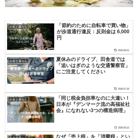
「節約のために自転車で買い物」
お金と暮らし
が歩道通行違反：反則金は 6,000
円
2026.08.01
夏休みのドライブ、田舎道では
お金と暮らし
「追いはぎのような交通警察官」
にご注意してください
2026.07.26
「同じ税金負担率なのに大違い！
お金と暮らし
日本が『デンマーク流の高福祉社
会』になれない3つの構造病理」
2026.06.22
なぜ「売上税」を「消費税」とい
お金と暮らし