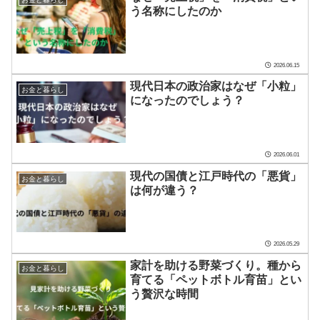
う名称にしたのか
2026.06.15
現代日本の政治家はなぜ「小粒」
お金と暮らし
になったのでしょう？
2026.06.01
現代の国債と江戸時代の「悪貨」
お金と暮らし
は何が違う？
2026.05.29
家計を助ける野菜づくり。種から
お金と暮らし
育てる「ペットボトル育苗」とい
う贅沢な時間