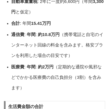
自動車重量税
: 2年に一度約6,600円（年間
3,300
円
と仮定）
合計
: 年間
15.41万円
通信費
:
年間
:
約10.8万円
（携帯電話と自宅のイ
ンターネット回線の料金を含みます。格安プラ
ンを利用した場合の目安です）
医療費
:
年間
:
約2万円
（定期的な通院や風邪な
どでかかる医療費の自己負担分（3割）を含み
ます）
生活費金額の合計