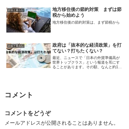
地方移住後の節約対策 まずは節
お金と暮らし
税から始めよう
地方移住後の節約対策は、まず節税から
政府は「抜本的な経済政策」を打
お金と暮らし
てない？打ちたくない？
最近、ニュースで「日本の外貨準備高が
世界トップクラス」という報道を耳にす
ることがあります。その額、なんと約1.4
兆ドル（200兆円以上）。これほどの資産
があるのなら、「国民の税金を下げた
り、生活支援に回したりできないの
か？」と考えるのは、今...
コメント
コメントをどうぞ
メールアドレスが公開されることはありません。