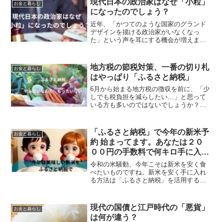
現代日本の政治家はなぜ「小粒」
お金と暮らし
き、プライドをズタズタ...
になったのでしょう？
近年、「かつてのような国家のグランド
デザインを描ける政治家がいなくなっ
た」という声を耳にする機会が増えまし
た。かつての政治家が持っていた「胆
力」や「理念」が薄れ、世襲や保身に走
る姿に失望を感じる国民は少なくありま
地方税の節税対策、一番の切り札
お金と暮らし
せん。なぜ日本の政治家は、有...
はやっぱり「ふるさと納税」
6月から始まる地方税の徴収を前に、「少
しでも税負担を減らしたい…」と思って
いる方も多いのではないでしょうか？地
方税は負担が大きい割にその恩恵を受け
た実感はありますか。私は被災地や子育
てに手厚い施策をしている自治体にな
「ふるさと納税」で今年の新米予
お金と暮らし
ど、本当に応援したい地域...
約 始まってます。あなたは２０
００円の手数料で何キロ手に入れ
ますか
令和の米騒動、今年こそは新米を安く食
べたいものですね。新米を安く手に入れ
る方法は「ふるさと納税」を活用するこ
とです。すでに「ふるさと納税」では今
年の新米予約も始まっています。どうせ
地方税を支払うのですからこれを利用し
現代の国債と江戸時代の「悪貨」
お金と暮らし
ないのはもったいないです...
は何が違う？