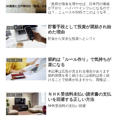
「政府が借金を増やせば、日本円の価値
が下がり、ハイパーインフレになるので
は？」ニュースやSNSでこのような不安
を目にすることがあります。特に、江戸
時代の田沼意次やその後の幕府による
「悪貨（質の悪い貨幣）の乱発」による
貯蓄手段として投資が奨励され始
お金と暮らし
経済混乱と比較されること...
めた理由
貯金から安全な投資へとシフト
節約は「ルール作り」で気持ちが
お金と暮らし
楽になる
本記事は広告が含まれる場合があります
節約習慣を長く続けるには節約は長く続
けることで効果が出ますから、我慢ばか
りをするのは続かない原因になります
ね。無理をせずに長く続けるためには、
賢いお金の使い方ルールを決めておきま
ＮＨＫ受信料未払い請求書の支払
お金と暮らし
しょう。💰 節約体質★５つ...
いを回避する正しい方法
NHK受信料の支払い回避