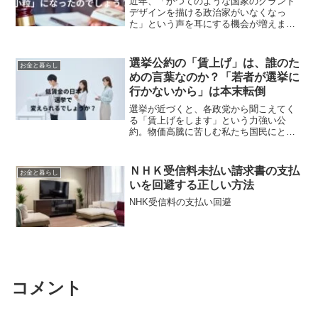
近年、「かつてのような国家のグランド
デザインを描ける政治家がいなくなっ
た」という声を耳にする機会が増えまし
た。かつての政治家が持っていた「胆
力」や「理念」が薄れ、世襲や保身に走
る姿に失望を感じる国民は少なくありま
選挙公約の「賃上げ」は、誰のた
お金と暮らし
せん。なぜ日本の政治家は、有...
めの言葉なのか？「若者が選挙に
行かないから」は本末転倒
選挙が近づくと、各政党から聞こえてく
る「賃上げをします」という力強い公
約。物価高騰に苦しむ私たち国民にとっ
ては、まさに希望の光のように聞こえる
でしょう。しかし、この「賃上げ」とい
う言葉の裏には、日本の経済を支える中
ＮＨＫ受信料未払い請求書の支払
お金と暮らし
小企業の厳しい現実と、政治...
いを回避する正しい方法
NHK受信料の支払い回避
コメント