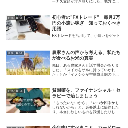
ーナス支給が浮き彫りにした、地方にお
ける公務員と民間の格差、そして公務員
内部での格差について考察します。📈 地
方公務員の「特権」と、中小企業との格
初心者の”FXトレード” 毎月3万
お金と暮らし
差報道によると、昨年度...
円の小遣い稼ぎ 知っておくべき
用語
FXトレードを活用して、小遣いをゲット
農家さんの声から考える、私たち
仕事と暮らし
が食べるお米の真実
先日、ある農家さんと話す機会がありま
した。「スイカをサルに持っていかれ
た」とか「イノシシが害獣防止網の下の
土を掘り起こしてお米を食べ、田んぼが
荒らされた」など、なんとも気の毒な会
話の中で、日本の主食であるお米の現状
貧困癖を、ファイナンシャル・セ
お金と暮らし
について、少しだけ真実を知...
ラピーで治しましょう
「もったいないから」「いつか困るかも
しれないから」と、必要以上に節約した
り、本当に欲しいものを我慢したりして
しまうことはありませんか？それはもし
かしたら、単なる倹約家ではなく、「貧
困癖」かもしれません。貧困癖とは、過
今年中にすべきこと。カードロー