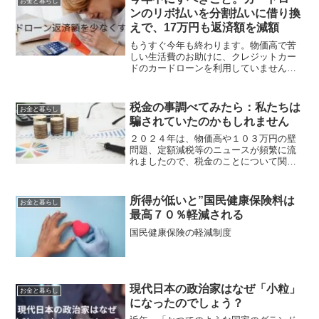
お金と暮らし
去の経済的な苦労や不安な...
ンのリボ払いを分割払いに借り換
えで、17万円も返済額を減額
もうすぐ今年も終わります。物価高で苦
しい生活費のお助けに、クレジットカー
ドのカードローンを利用していません
か？ボーナスの出る人はキャッシングロ
ーンの一括返済ができるのでしょうが、
そうでないパートやアルバイト、非常勤
税金の事調べてみたら：私たちは
お金と暮らし
雇用の人にとっては、一向に...
騙されていたのかもしれません
２０２４年は、物価高や１０３万円の壁
問題、定額減税等のニュースが頻繁に流
れましたので、税金のことについて関心
を持たれた方が多かったのではないでし
ょうか。多くの国民が物価高で生活が苦
しくなり減税を叫んでいますが、財務省
所得が低いと”国民健康保険料は
お金と暮らし
や政府は、財源不足を強調...
最高７０％軽減される
国民健康保険の軽減制度
現代日本の政治家はなぜ「小粒」
お金と暮らし
になったのでしょう？