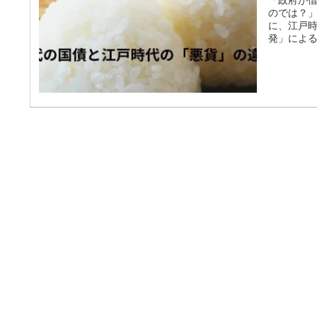
のでは？」
に、江戸
発」によ
「国債発
への影響
違いを簡単
やす江戸
とすこと」