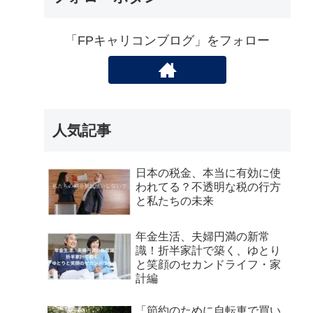
「FPキャリコンブログ」をフォロー
人気記事
日本の税金、本当に有効に使
われてる？不透明な税の行方
と私たちの未来
年金生活、夫婦円満の新常
識！折半家計で築く、ゆとり
と笑顔のセカンドライフ・家
計編
「節約のために自転車で買い