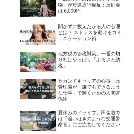
物」が歩道通行違反：反則金
は 6,000円
聞かずに教えたがる人の心理
とは？ ストレスを避けるコミ
ュニケーション術
地方税の節税対策、一番の切
り札はやっぱり「ふるさと納
税」
セカンドキャリアの心得：元
管理職が「誰でもできるよう
な仕事」で輝くための人間関
係術
夏休みのドライブ、田舎道で
は「追いはぎのような交通警
察官」にご注意してください