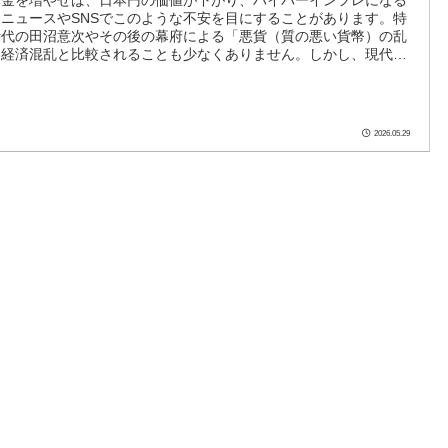
ニュースやSNSでこのような不安を目にすることがあります。特
時代の田沼意次やその後の幕府による「悪貨（質の悪い貨幣）の乱
る経済混乱と比較されることも少なくありません。しかし、現代の
行」と江戸時代の「貨幣改鋳（悪貨発行）」は、その仕組みや経済
が全くの別物です。今日は、中学生からの質問にあったこの二つの
に解説します。1. 江戸時代の「悪貨発行」：中身を削って数を増
時代の幕府が財政難を解消するために行ったのは、「貨幣の質を落
2026.05.29
でした。仕組み: 金貨や銀貨に含まれる貴...