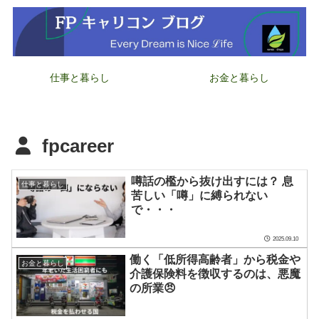
仕事と暮らし
お金と暮らし
fpcareer
噂話の檻から抜け出すには？ 息
仕事と暮らし
苦しい「噂」に縛られない
で・・・
2025.09.10
働く「低所得高齢者」から税金や
お金と暮らし
介護保険料を徴収するのは、悪魔
の所業😠