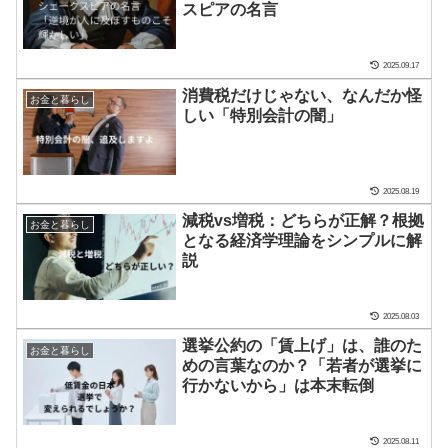
スピアの名言
2025.09.17
消費税だけじゃない、なんだか怪
お金と暮らし
しい「特別会計の闇」
2025.08.19
減税vs増税：どちらが正解？根拠
お金と暮らし
となる経済学理論をシンプルに解
説
2025.08.03
選挙公約の「賃上げ」は、誰のた
お金と暮らし
めの言葉なのか？「若者が選挙に
行かないから」は本末転倒
2025.08.11