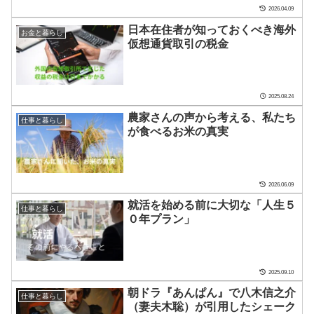
2026.04.09
日本在住者が知っておくべき海外
お金と暮らし
仮想通貨取引の税金
2025.08.24
農家さんの声から考える、私たち
仕事と暮らし
が食べるお米の真実
2026.06.09
就活を始める前に大切な「人生５
仕事と暮らし
０年プラン」
2025.09.10
朝ドラ『あんぱん』で八木信之介
仕事と暮らし
（妻夫木聡）が引用したシェーク