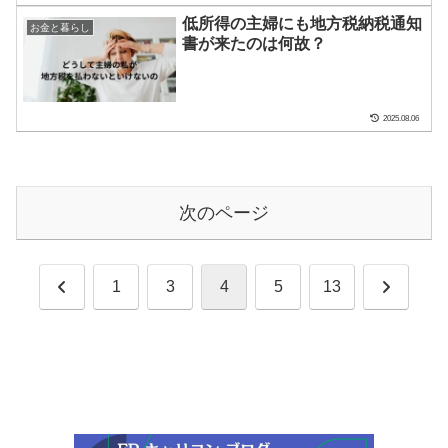
低所得の主婦にも地方税納税通知
お金と暮らし
書が来たのは何故？
2025.08.06
次のページ
前
次
1
3
4
5
13
へ
へ