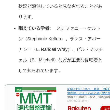
状況と類似していると見なされることがあ
ります。
唱えている学者:
ステファニー・ケルト
ン（Stephanie Kelton）、ランス・アバー
ナシー（L. Randall Wray）、ビル・ミッチ
ェル（Bill Mitchell）などが主要な提唱者と
して知られています。
図解入門ビジネス 最新 MMT
幣理論］がよくわかる本 [ 望月慎 
価格：1,760円（税込、送料無料
(2025/7/31時点)
楽