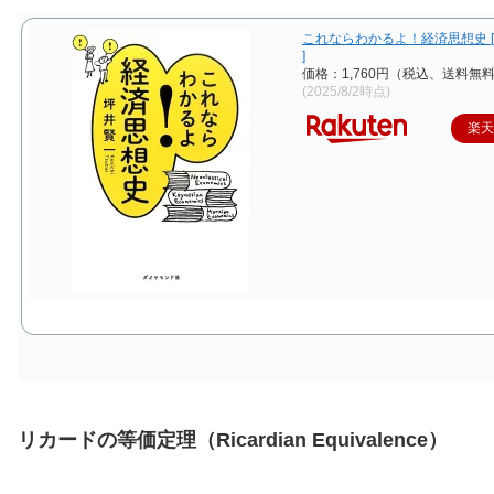
これならわかるよ！経済思想史 [
]
価格：1,760円（税込、送料無料
(2025/8/2時点)
楽
リカードの等価定理（Ricardian Equivalence）