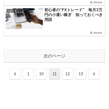
2025.08.06
初心者の”FXトレード” 毎月3万
お金と暮らし
円の小遣い稼ぎ 知っておくべき
用語
2025.08.06
次のページ
前
次
1
10
11
12
13
へ
へ