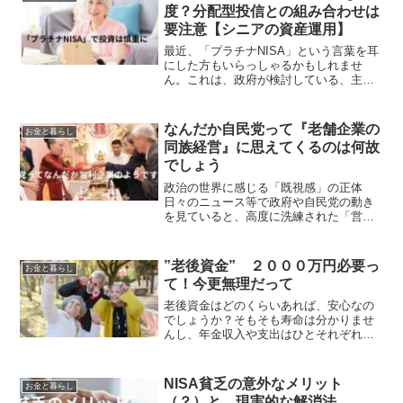
として、有権者の約1...
度？分配型投信との組み合わせは
要注意【シニアの資産運用】
最近、「プラチナNISA」という言葉を耳
にした方もいらっしゃるかもしれませ
ん。これは、政府が検討している、主に
高齢者世代向けの新しいNISA（少額投資
非課税制度）の愛称のようなものです。
「プラチナNISA」って何？現行のNISA
なんだか自民党って『老舗企業の
お金と暮らし
制度は、若い...
同族経営』に思えてくるのは何故
でしょう
政治の世界に感じる「既視感」の正体
日々のニュース等で政府や自民党の動き
を見ていると、高度に洗練された「営利
企業」の営みに見えてくるのはなぜでし
ょうか。本来、政治とは国家のビジョン
を描き、国民の信託を受けて公共の利益
”老後資金” ２０００万円必要っ
お金と暮らし
を実現する活動であるはずで...
て！今更無理だって
老後資金はどのくらいあれば、安心なの
でしょうか？そもそも寿命は分かりませ
んし、年金収入や支出はひとそれぞれな
ので、老後資金が2000万円必要かどうか
は、一人ひとりがプランを立てる必要が
あります。老後2,000万円問題とは、2019
NISA貧乏の意外なメリット
お金と暮らし
年に行われ...
（？）と、現実的な解消法