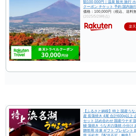
額100,000円｜温泉 観光 旅行 
クーポン チケット 予約 国内旅
価格：100,000円（税込、送料無
(2025/5/29時点)
楽
【ふるさと納税】特上 国産うな
産 長蒲焼き 4尾 合計600g以上 
セット 詰め合わせ 国産ウナギ 
鰻 蒲焼き うなぎの蒲焼 小分け
贈答用 冷凍 ギフト プレゼント 
県 浜松市 【配送不可：離島】