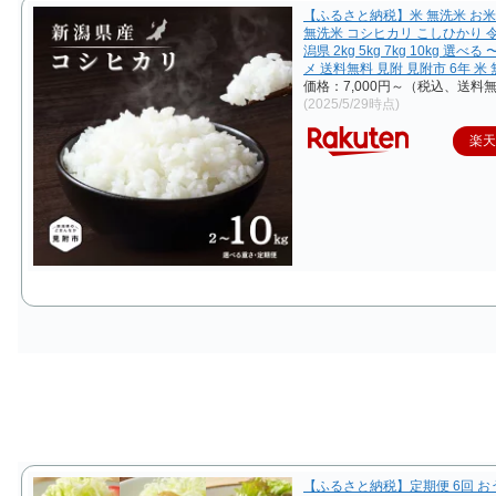
【ふるさと納税】米 無洗米 お米
無洗米 コシヒカリ こしひかり 令
潟県 2kg 5kg 7kg 10kg 選べる
メ 送料無料 見附 見附市 6年 米
価格：7,000円～（税込、送料無
(2025/5/29時点)
楽
【ふるさと納税】定期便 6回 