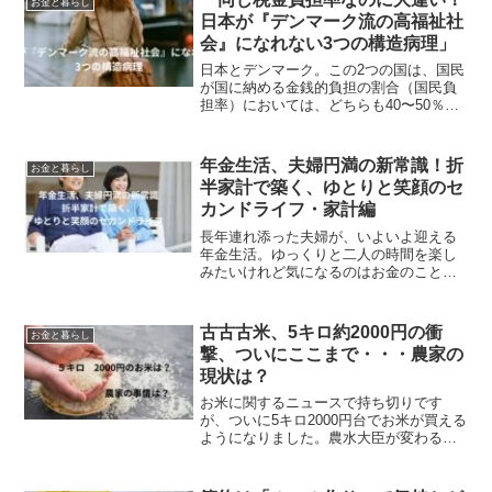
お金と暮らし
日本が『デンマーク流の高福祉社
会』になれない3つの構造病理」
日本とデンマーク。この2つの国は、国民
が国に納める金銭的負担の割合（国民負
担率）においては、どちらも40〜50％台
と表面上は非常によく似ています。しか
し、その負担の先にある「国民生活のリ
アル」を経済的視点から比較すると、驚
年金生活、夫婦円満の新常識！折
お金と暮らし
くほど真逆の景色が...
半家計で築く、ゆとりと笑顔のセ
カンドライフ・家計編
長年連れ添った夫婦が、いよいよ迎える
年金生活。ゆっくりと二人の時間を楽し
みたいけれど気になるのはお金のこと。
特に、これまでの家計管理の方法を見直
す必要性を感じている方は多いのではな
いでしょうか。そこで提案したいのが、
古古古米、5キロ約2000円の衝
お金と暮らし
夫婦の年金額を「ほぼ完全...
撃、ついにここまで・・・農家の
現状は？
お米に関するニュースで持ち切りです
が、ついに5キロ2000円台でお米が買える
ようになりました。農水大臣が変わるこ
とで「やっと」の思いですが、家計的に
は一安心です。「うちはお米はもらって
いるから買わなくてよい」人には関係な