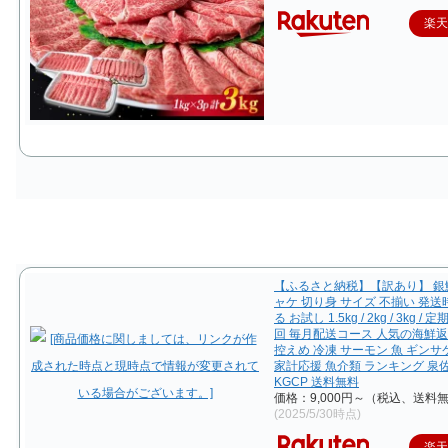
楽
【ふるさと納税】【訳あり】 銀鮭
ャケ 切り身 サイズ 不揃い 発
る お試し 1.5kg / 2kg / 3kg / 定
回 毎月配送コース 人気の海鮮返
控えめ 冷凍 サーモン 魚 ギン
家計応援 魚介類 ランキング 泉
KGCP 送料無料
価格：9,000円～（税込、送料無
(2025/5/30時点)
楽