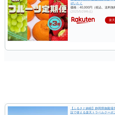
ぜいたく
価格：40,000円（税込、送料無
(2025/5/29時点)
楽
【ふるさと納税】静岡県御殿場
設で使える楽天トラベルクーポン