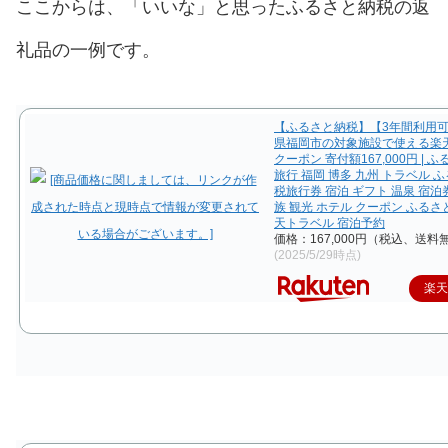
ここからは、「いいな」と思ったふるさと納税の返
礼品の一例です。
【ふるさと納税】【3年間利用
県福岡市の対象施設で使える楽
クーポン 寄付額167,000円 | 
旅行 福岡 博多 九州 トラベル 
税旅行券 宿泊 ギフト 温泉 宿泊券
族 観光 ホテル クーポン ふるさ
天トラベル 宿泊予約
価格：167,000円（税込、送料無
(2025/5/29時点)
楽