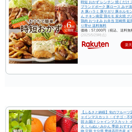
時短 おかず レンチン 焼くだけ
ブランドポーク 豚ロース みそ漬
き 豚ハラミ 豚サガリ 豚ホルモ
ん チキン南蛮 鶏モモ 炭火焼 グ
鶏肉 おつまみ お弁当 宮崎県 延
り寄せ 送料無料
価格：57,000円（税込、送料無
(2025/5/29時点)
楽
【ふるさと納税】旬のフルーツ
ャインマスカット・イチゴ・不知
回 お届け シャインマスカット 
火 しらぬい みかん 季節 おすすめ
物 定期 大分県 豊後高田市産 ギ