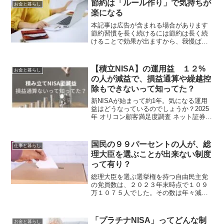
節約は「ルール作り」で気持ちが
お金と暮らし
い話だったのでしょう...
楽になる
本記事は広告が含まれる場合があります
節約習慣を長く続けるには節約は長く続
けることで効果が出ますから、我慢ばか
りをするのは続かない原因になります
ね。無理をせずに長く続けるためには、
賢いお金の使い方ルールを決めておきま
【積立NISA】の運用益 １２%
お金と暮らし
しょう。💰 節約体質★５つ...
の人が減益で、損益通算や繰越控
除もできないって知ってた？
新NISAが始まって約1年。気になる運用
益はどうなっているのでしょうか？2025
年 オリコン顧客満足度調査 ネット証券利
用者の『新NISA』利用実態データによる
と、つみたて投資枠では**「1％～5％未
満の増益」が22.1％と最も多く**、次...
国民の９９パーセントの人が、総
仕事と暮らし
理大臣を選ぶことが出来ない制度
って有り？
総理大臣を選ぶ選挙権を持つ自由民主党
の党員数は、２０２３年末時点で１０９
万１０７５人でした。その数は年々減少
してきています。日本の選挙人名簿登録
者数（有権者数）は約1億500万人。野党
の総理立候補者のことは考慮に入れない
「プラチナNISA」ってどんな制
お金と暮らし