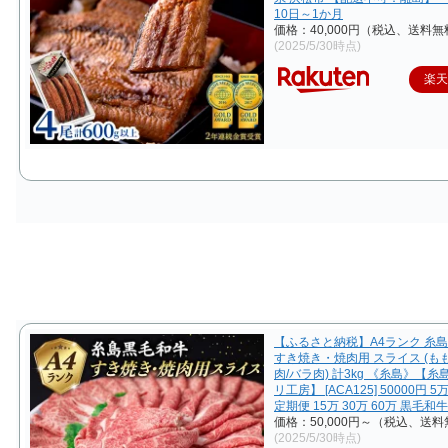
10日～1か月
価格：40,000円（税込、送料無
(2025/5/30時点)
楽
【ふるさと納税】A4ランク 糸
すき焼き・焼肉用 スライス (も
肉/バラ肉) 計3kg 《糸島》【
リ工房】 [ACA125] 50000円 
定期便 15万 30万 60万 黒毛和
価格：50,000円～（税込、送料
(2025/5/30時点)