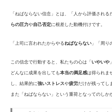
「ねばならない信念」とは、「人から評価される
らの圧力
や
自己否定
に根差した動機付けです。
「上司に言われたからやる
ねばならない
」「周り
この信念で行動すると、私たちの心は「
いやいや
どんなに成果を出しても
本当の満足感
は得られま
し、結果的に
強いストレス
や
疲労
だけが残ってし
また「ねばならない」という重荷となってのしか