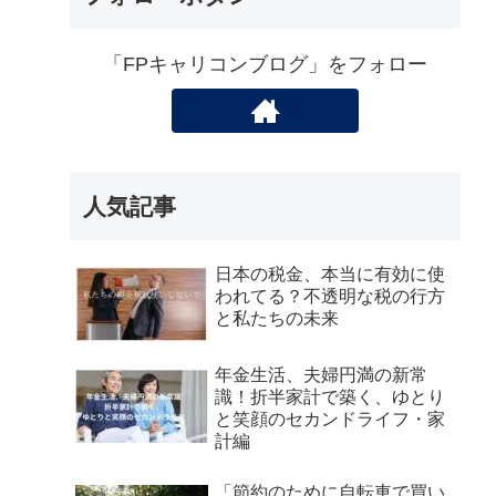
「FPキャリコンブログ」をフォロー
人気記事
日本の税金、本当に有効に使
われてる？不透明な税の行方
と私たちの未来
年金生活、夫婦円満の新常
識！折半家計で築く、ゆとり
と笑顔のセカンドライフ・家
計編
「節約のために自転車で買い