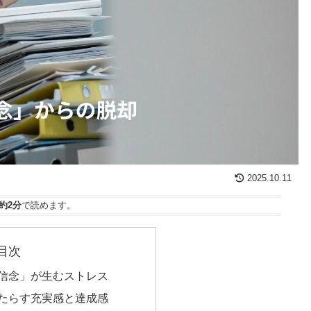
2025.10.11
約2分
で読めます。
目次
い信念」が生むストレス
もたらす充実感と達成感