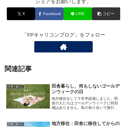
シェアをお願いします。
X
Facebook
LINE
コピー
「FPキャリコンブログ」をフォロー
関連記事
田舎暮らし、何もしないゴールデ
仕事と暮らし
ンウィークの日
地方移住をして５年半経過しました。田
舎の人たちはゴールデンウィークに特別
感はありません。私の知り合いで旅行に
出かける人は一人もいません。子供や孫
が帰郷する家庭もありますが、ほとんど
の人はいつもと同じ毎日を過ごしていま
地方移住：田舎に移住してからの
仕事と暮らし
す。とは言ってもこの時期...