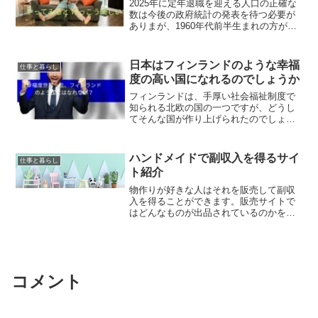
2025年に定年退職を迎える人口の正確な
数は今後の政府統計の発表を待つ必要が
ありまが、1960年代前半生まれの方が中
心となる可能性があり、再就職予定者は
５割以上と予測されています。すぐに再
就職の必要がない約４割の人は家庭で長
日本はフィンランドのような幸福
仕事と暮らし
時間過ごすことに...
度の高い国になれるのでしょうか
フィンランドは、手厚い社会福祉制度で
知られる北欧の国の一つですが、どうし
てそんな国が作り上げられたのでしょ
う。フィンランドの歴史的背景と選挙制
度「必要なサポートが提供されるなら喜
んで税金を支払う」という国民と政府の
ハンドメイドで副収入を得るサイ
仕事と暮らし
間の信頼関係が特徴的と言わ...
ト紹介
物作りが好きな人はそれを販売して副収
入を得ることができます。販売サイトで
はどんなものが出品されているのかを見
るだけでも楽しいですね。無料で手作り
品を出品できるショップサイトはたくさ
んあります！あなたの作品にぴったりの
サイトを見つけるために、...
コメント