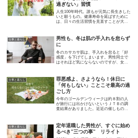
過ぎない」習慣
人生100年時代。誰もが元気に長生きした
いと願うもの。健康寿命を延ばすために
は、日々の生活習慣を見直すことが大切
です。高齢者の方々が特に意識したい「3
つの○○過ぎない」習慣をご紹介します。
寝すぎない「年を取ると睡眠時間が長く
男性も、冬は肌の手入れを怠らず
仕事と暮らし
なる」と思われが...
に
冬のカサカサ肌は、手入れを怠ると「好
感度」を下げてしまいます。男性同士で
はそれほど気にならないのですが、女性
は相手の顔の肌をしっかりと見ていま
す。最近では、特に若い男性が肌の手入
れをしていますが、シニア世代になると
罪悪感よ、さようなら！休日に
仕事と暮らし
無頓着は人が多いようです。...
「何もしない」ことこそ最高の過
ごし方
今年のゴールデンウィークは約８割の人
が旅行には出かけないというＪＴＢの調
査結果がありました。近近の催しもの会
場に行けば混雑していて「ただ疲れるだ
けだから」と家でのんびり過ごす方は多
いようです。「貴重な連休なのに、もっ
定年退職した男性が、すぐに始め
仕事と暮らし
たいない！」ついついそう...
るべき”三つの事” リライト