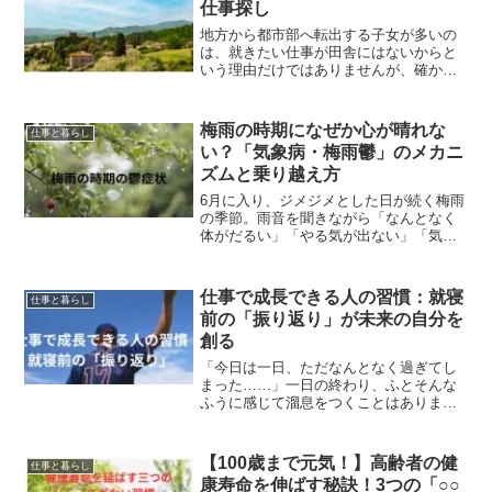
仕事探し
地方から都市部へ転出する子女が多いの
は、就きたい仕事が田舎にはないからと
いう理由だけではありませんが、確かに
求人は限られた職種、企業になってしま
います。ましてや外からの移住者となれ
ば、資格と経験を持っていても新規に就
梅雨の時期になぜか心が晴れな
仕事と暮らし
職活動をするのは大変かも...
い？「気象病・梅雨鬱」のメカニ
ズムと乗り越え方
6月に入り、ジメジメとした日が続く梅雨
の季節。雨音を聞きながら「なんとなく
体がだるい」「やる気が出ない」「気分
が落ち込む」といった不調を感じること
はありませんか？これは決してあなたの
性格のせいではありません。医学的にも
仕事で成長できる人の習慣：就寝
仕事と暮らし
「気象病」や「梅雨鬱（...
前の「振り返り」が未来の自分を
創る
「今日は一日、ただなんとなく過ぎてし
まった……」一日の終わり、ふとそんな
ふうに感じて溜息をつくことはありませ
んか。仕事に追われ、次から次へと舞い
込むタスクをこなすだけで精一杯。そん
な日々を繰り返していると、自分がどこ
【100歳まで元気！】高齢者の健
仕事と暮らし
へ向かっているのか、本当...
康寿命を伸ばす秘訣！3つの「○○