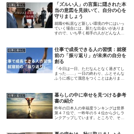
とは裏腹に、私たち人間の暮らしの質、
「ズルい人」の言葉に隠された本
仕事と暮らし
特に人間関係や社会の安定...
当の意図を見抜いて、自分の心を
守りましょう
就職や転居など新しい環境の中にはいっ
ていく場合には、新たな出会いがありま
すので、いち早く相手の人がどんな人か
を知っておくことは大切でしょう。人が
苦しむ最大の原因は「人間関係」だと言
われています。人間関係を円滑に進める
仕事で成長できる人の習慣：就寝
仕事と暮らし
上で、言葉の裏を読み解く...
前の「振り返り」が未来の自分を
創る
「今日は一日、ただなんとなく過ぎてし
まった……」一日の終わり、ふとそんな
ふうに感じて溜息をつくことはありませ
んか。仕事に追われ、次から次へと舞い
込むタスクをこなすだけで精一杯。そん
な日々を繰り返していると、自分がどこ
暮らしの中に幸せを見つける参考
仕事と暮らし
へ向かっているのか、本当...
書の紹介
昨年の日本人の幸福度ランキングは世界
第４７位で、一昨年の５４位から少しラ
ンクアップしています。ところで、その
幸福度はどうやって計るものなのでしょ
うか。不思議に思ったことはありません
か。「他人と比べて自分はどうなんだ」