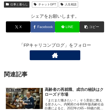
仕事と暮らし
チャットGPT
人生相談
シェアをお願いします。
X
Facebook
LINE
コピー
「FPキャリコンブログ」をフォロー
関連記事
高齢者の再就職、成功の秘訣はク
仕事と暮らし
ローズド市場
「まだまだ働きたい！」そう意欲に燃え
る皆さんへ。内閣府の令和6年版高齢社会
白書によると、2022年の65～69歳の就業