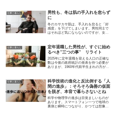
率はなんと50.8%、70～74歳でも
**33.5%**と、いずれも過去最高を更新し
ているんです。経済的理由での就労、も
男性も、冬は肌の手入れを怠らず
仕事と暮らし
し...
に
冬のカサカサ肌は、手入れを怠ると「好
感度」を下げてしまいます。男性同士で
はそれほど気にならないのですが、女性
は相手の顔の肌をしっかりと見ていま
す。最近では、特に若い男性が肌の手入
れをしていますが、シニア世代になると
定年退職した男性が、すぐに始め
仕事と暮らし
無頓着は人が多いようです。...
るべき”三つの事” リライト
2025年に定年退職を迎える人口の正確な
数は今後の政府統計の発表を待つ必要が
ありまが、1960年代前半生まれの方が中
心となる可能性があり、再就職予定者は
５割以上と予測されています。すぐに再
就職の必要がない約４割の人は家庭で長
科学技術の進化と反比例する「人
仕事と暮らし
時間過ごすことに...
間の進歩」：そろそろ偽善の仮面
を脱ぎ、本音で暮らさないとね
科学や物理学の進歩は目覚ましいものが
あります。スマートフォン一つで地球の
裏側と瞬時につながり、かつては想像も
できなかった技術が現実の生活を変えて
います。しかし、その技術的な「進歩」