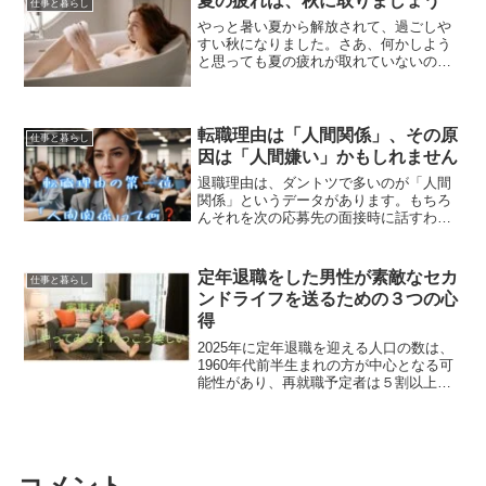
夏の疲れは、秋に取りましょう
仕事と暮らし
と自分なりの価値観で判断...
やっと暑い夏から解放されて、過ごしや
すい秋になりました。さあ、何かしよう
と思っても夏の疲れが取れていないので
動くのが辛い、肌荒れがひどくてあまり
人とは会いたくないといった人はいませ
んか。この記事内には広告が入ります夏
の疲れを取りましょう夏の...
転職理由は「人間関係」、その原
仕事と暮らし
因は「人間嫌い」かもしれません
退職理由は、ダントツで多いのが「人間
関係」というデータがあります。もちろ
んそれを次の応募先の面接時に話すわけ
ではありませんが、キャリアカウンセリ
ングの場では多くのクライアントさんが
本音として話されます。一言で「人間関
定年退職をした男性が素敵なセカ
仕事と暮らし
係」と言っても、その内容...
ンドライフを送るための３つの心
得
2025年に定年退職を迎える人口の数は、
1960年代前半生まれの方が中心となる可
能性があり、再就職予定者は５割以上と
予測されています。すぐに再就職の必要
がない約４割の人は家庭で長時間過ごす
ことになりますが、自由な時間を得た喜
びを感じられるの...