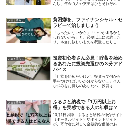
んし、年金収入や支出はひとそれぞれな
ので、老後資金が2000万円必要かどうか
は、一人ひとりがプランを立てる必要が
あります。老後2,000万円問題とは、2019
貧困癖を、ファイナンシャル・セ
お金と暮らし
年に行われ...
ラピーで治しましょう
「もったいないから」「いつか困るかも
しれないから」と、必要以上に節約した
り、本当に欲しいものを我慢したりして
しまうことはありませんか？それはもし
かしたら、単なる倹約家ではなく、「貧
困癖」かもしれません。貧困癖とは、過
投資初心者さん必見！貯蓄を始め
お金と暮らし
去の経済的な苦労や不安な...
るあなたに投資先選びの３分アド
バイス
「貯蓄を始めたいけど、投資って何から
手をつければいいか分からない…」そん
な悩みをお持ちのあなたへ。投資は、将
来の夢を叶えるための有効な手段の一つ
ですが、 同時にリスクも伴います。だか
らこそ、最初の投資先選びは慎重に行い
ふるさと納税で「1万円以上お
お金と暮らし
たいもの。さらに、投資...
得」を実感できる人の年収は？
10月1日以降、ふるさと納税の仲介サイト
（ポータルサイト）やポイントサイト
が、寄付者に対して金銭的な価値のある
独自のポイントや特典を付与することが