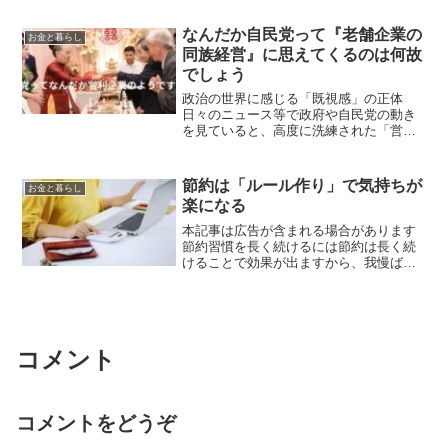
全面的に禁止されますので急がないと😍
ところで、ふるさと納税の魅力は、実質
なんだか自民党って『老舗企業の
お金と暮らし
2,000円の自己負担...
同族経営』に思えてくるのは何故
でしょう
政治の世界に感じる「既視感」の正体
日々のニュース等で政府や自民党の動き
を見ていると、高度に洗練された「営利
企業」の営みに見えてくるのはなぜでし
ょうか。本来、政治とは国家のビジョン
を描き、国民の信託を受けて公共の利益
節約は「ルール作り」で気持ちが
お金と暮らし
を実現する活動であるはずで...
楽になる
本記事は広告が含まれる場合があります
節約習慣を長く続けるには節約は長く続
けることで効果が出ますから、我慢ばか
りをするのは続かない原因になります
ね。無理をせずに長く続けるためには、
賢いお金の使い方ルールを決めておきま
しょう。💰 節約体質★５つ...
コメント
コメントをどうぞ