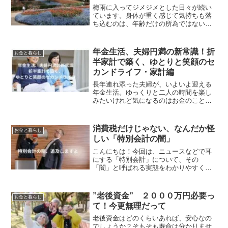
梅雨に入ってジメジメとした日々が続い
ています。身体が重く感じて気持ちも落
ち込むのは、年齢だけの所為ではないよ
うです。経済的に余裕をもって田舎移住
をした人の雨の日の休日は、窓辺で雨の
音を聞きながら読書などの趣味を満喫で
年金生活、夫婦円満の新常識！折
お金と暮らし
きるかと思います。しかし...
半家計で築く、ゆとりと笑顔のセ
カンドライフ・家計編
長年連れ添った夫婦が、いよいよ迎える
年金生活。ゆっくりと二人の時間を楽し
みたいけれど気になるのはお金のこと。
特に、これまでの家計管理の方法を見直
す必要性を感じている方は多いのではな
いでしょうか。そこで提案したいのが、
消費税だけじゃない、なんだか怪
お金と暮らし
夫婦の年金額を「ほぼ完全...
しい「特別会計の闇」
こんにちは！今回は、ニュースなどで耳
にする「特別会計」について、その
「闇」と呼ばれる実態をわかりやすく解
説します。特別会計とは何か？「闇」と
呼ばれる理由日本の国の会計は大きく
「一般会計」と「特別会計」に分かれて
”老後資金” ２０００万円必要っ
お金と暮らし
います。「一般会計」は、税金な...
て！今更無理だって
老後資金はどのくらいあれば、安心なの
でしょうか？そもそも寿命は分かりませ