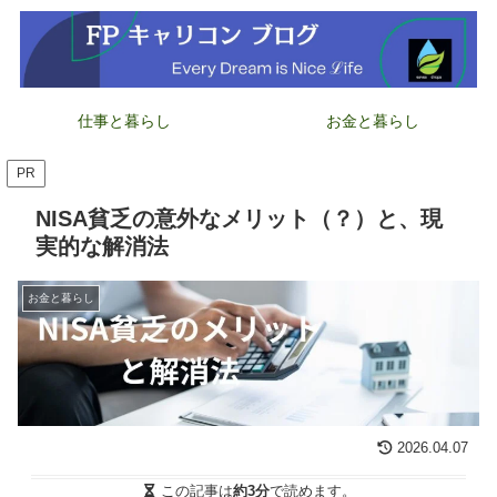
仕事と暮らし
お金と暮らし
PR
NISA貧乏の意外なメリット（？）と、現
実的な解消法
お金と暮らし
2026.04.07
この記事は
約3分
で読めます。