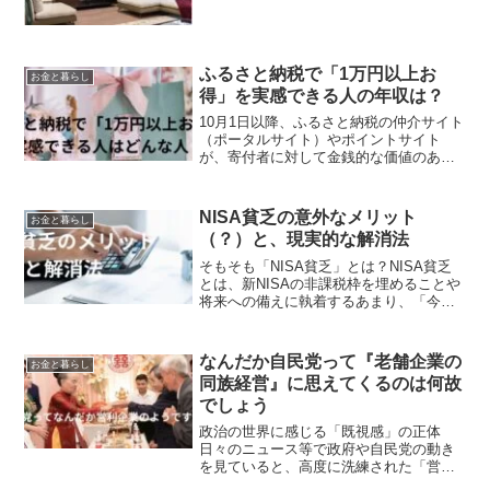
ふるさと納税で「1万円以上お
お金と暮らし
得」を実感できる人の年収は？
10月1日以降、ふるさと納税の仲介サイト
（ポータルサイト）やポイントサイト
が、寄付者に対して金銭的な価値のある
独自のポイントや特典を付与することが
全面的に禁止されますので急がないと😍
ところで、ふるさと納税の魅力は、実質
NISA貧乏の意外なメリット
お金と暮らし
2,000円の自己負担...
（？）と、現実的な解消法
そもそも「NISA貧乏」とは？NISA貧乏
とは、新NISAの非課税枠を埋めることや
将来への備えに執着するあまり、「今」
使うべきお金が不足し、生活水準が極端
に低下している状態を指します。年代別
に見るNISAの熱狂金融庁や証券会社のデ
なんだか自民党って『老舗企業の
お金と暮らし
ータ（20...
同族経営』に思えてくるのは何故
でしょう
政治の世界に感じる「既視感」の正体
日々のニュース等で政府や自民党の動き
を見ていると、高度に洗練された「営利
企業」の営みに見えてくるのはなぜでし