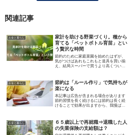
関連記事
家計を助ける野菜づくり。種から
お金と暮らし
育てる「ペットボトル育苗」とい
う贅沢な時間
節約のために家庭菜園を始めたはずが、
気がつけばあれもこれもと道具を買い揃
え、結局スーパーで買うより高くつい
た……なんて経験はありませんか？家計
の味方であるはずの家庭菜園が、いつの
間にか「趣味の出費」になってしまうの
節約は「ルール作り」で気持ちが
お金と暮らし
はよくある話。そこで今回は...
楽になる
本記事は広告が含まれる場合があります
節約習慣を長く続けるには節約は長く続
けることで効果が出ますから、我慢ばか
りをするのは続かない原因になります
ね。無理をせずに長く続けるためには、
賢いお金の使い方ルールを決めておきま
６５歳以上で再就職⇒退職した人
お金と暮らし
しょう。💰 節約体質★５つ...
の失業保険の支給額は？