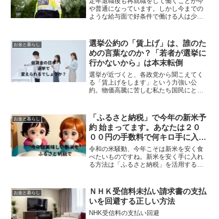
定年退職後も再就職をして働くことが今
や普通になっています。しかし今までの
ような給与面で好条件で働ける人は少な
いと思います。それでも、低賃金でも働
いた方が生きがいが持てますし、何より
も人との交流が生まれますので若々しく
選挙公約の「賃上げ」は、誰のた
お金と暮らし
いられます。しかし、体力...
めの言葉なのか？「若者が選挙に
行かないから」は本末転倒
選挙が近づくと、各政党から聞こえてく
る「賃上げをします」という力強い公
約。物価高騰に苦しむ私たち国民にとっ
ては、まさに希望の光のように聞こえる
でしょう。しかし、この「賃上げ」とい
う言葉の裏には、日本の経済を支える中
「ふるさと納税」で今年の新米予
お金と暮らし
小企業の厳しい現実と、政治...
約 始まってます。あなたは２０
００円の手数料で何キロ手に入れ
ますか
令和の米騒動、今年こそは新米を安く食
べたいものですね。新米を安く手に入れ
る方法は「ふるさと納税」を活用するこ
とです。すでに「ふるさと納税」では今
年の新米予約も始まっています。どうせ
地方税を支払うのですからこれを利用し
ＮＨＫ受信料未払い請求書の支払
お金と暮らし
ないのはもったいないです...
いを回避する正しい方法
NHK受信料の支払い回避