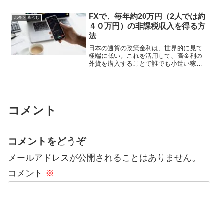
ょうか。本来、政治とは国家のビジョン
を描き、国民の信託を受けて公共の利益
FXで、毎年約20万円（2人では約
お金と暮らし
を実現する活動であるはずで...
４０万円）の非課税収入を得る方
法
日本の通貨の政策金利は、世界的に見て
極端に低い。これを活用して、高金利の
外貨を購入することで誰でも小遣い稼ぎ
は出来ます。もちろん年間収益20万円以
内なら（給与所得者の場合）税金はかか
りません。本記事は広告が含まれる場合
がありますまだまだ続く...
コメント
コメントをどうぞ
メールアドレスが公開されることはありません。
コメント
※