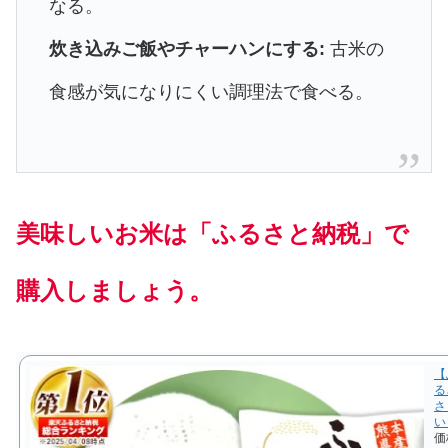
なる。
炊き込みご飯やチャーハンにする:
古米の
食感が気になりにくい調理法で食べる。
美味しいお米は「ふるさと納税」で
購入しましょう。
【
る
さ
い
価