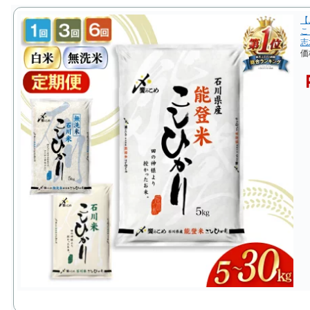
【
こ
志
価