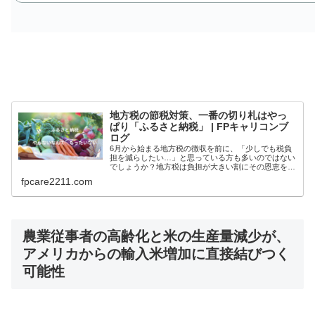
地方税の節税対策、一番の切り札はやっ
ぱり「ふるさと納税」 | FPキャリコンブ
ログ
6月から始まる地方税の徴収を前に、「少しでも税負
担を減らしたい…」と思っている方も多いのではない
でしょうか？地方税は負担が大きい割にその恩恵を受
けた実感はありますか。私は被災地や子育てに手厚い
fpcare2211.com
施策をしている自治体になど、本当に応援したい地域
に税金を払いたいと思います。また、「ふるさと納
税」は様々な節税対策がある中で、最も有効な手段だ
と言えます。何しろ見返りとして色々な食べ物や商品
（地域の特産品（返礼品）を受け取ることが出来ます
ので、納税が家計を直接助けてくれ
農業従事者の高齢化と米の生産量減少が、
アメリカからの輸入米増加に直接結びつく
可能性