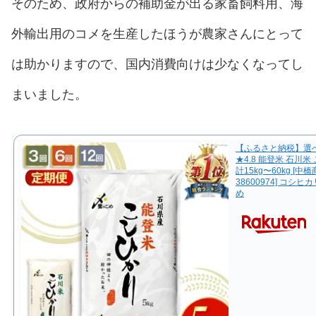
そのため、政府からの補助金が出る家畜飼料用、海
外輸出用のコメを生産したほうが農家さんにとって
は助かりますので、国内消費向けは少なくなってし
まいました。
【ふるさと納税】選べ
★4.8 能登米 石川米 
計15kg〜60kg [
38600974] コシヒ
め