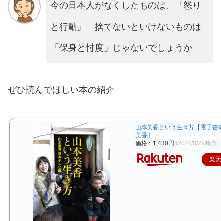
今の日本人がなくしたものは、「怒り
と行動」 捨てないといけないものは
「保身と忖度」じゃないでしょうか
ぜひ読んでほしい本の紹介
山本美香という生き方【電子書籍
美香 ]
価格：1,430円
(2024/8/29時点)
楽