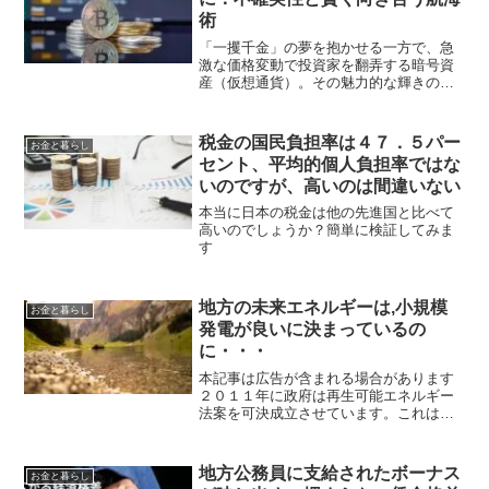
術
「一攫千金」の夢を抱かせる一方で、急
激な価格変動で投資家を翻弄する暗号資
産（仮想通貨）。その魅力的な輝きの裏
には、目を背けることのできない不確実
性が常に潜んでいます。まるで予測不能
な荒波が押し寄せる大海原を航海するよ
税金の国民負担率は４７．５パー
お金と暮らし
うなものです。今回は、暗...
セント、平均的個人負担率ではな
いのですが、高いのは間違いない
本当に日本の税金は他の先進国と比べて
高いのでしょうか？簡単に検証してみま
す
地方の未来エネルギーは,小規模
お金と暮らし
発電が良いに決まっているの
に・・・
本記事は広告が含まれる場合があります
２０１１年に政府は再生可能エネルギー
法案を可決成立させています。これは自
然エネルギーを一定期間、一定価格で買
い取る義務を電力会社に課したものです
が、電力会社は買取に要した金額を「サ
地方公務員に支給されたボーナス
お金と暮らし
ーチャージ」として消費者...