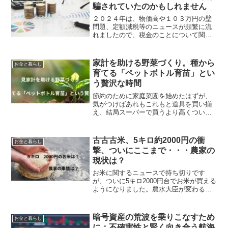
ど、本当に応援したい地域...
騙されていたのかもしれません
２０２４年は、物価高や１０３万円の壁
問題、定額減税等のニュースが頻繁に流
れましたので、税金のことについて関心
を持たれた方が多かったのではないでし
ょうか。多くの国民が物価高で生活が苦
しくなり減税を叫んでいますが、財務省
家計を助ける野菜づくり。種から
お金と暮らし
や政府は、財源不足を強調...
育てる「ペットボトル育苗」とい
う贅沢な時間
節約のために家庭菜園を始めたはずが、
気がつけばあれもこれもと道具を買い揃
え、結局スーパーで買うより高くつい
た……なんて経験はありませんか？家計
の味方であるはずの家庭菜園が、いつの
間にか「趣味の出費」になってしまうの
古古古米、5キロ約2000円の衝
お金と暮らし
はよくある話。そこで今回は...
撃、ついにここまで・・・農家の
現状は？
お米に関するニュースで持ち切りです
が、ついに5キロ2000円台でお米が買える
ようになりました。農水大臣が変わるこ
とで「やっと」の思いですが、家計的に
は一安心です。「うちはお米はもらって
いるから買わなくてよい」人には関係な
暗号資産の荒波を乗りこなすため
お金と暮らし
い話だったのでしょう...
に：不確実性と賢く向き合う航海