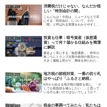
消費税だけじゃない、なんだか怪
お金と暮らし
しい「特別会計の闇」
こんにちは！今回は、ニュースなどで耳
にする「特別会計」について、その
「闇」と呼ばれる実態をわかりやすく解
説します。特別会計とは何か？「闇」と
呼ばれる理由日本の国の会計は大きく
「一般会計」と「特別会計」に分かれて
投資も仕事：暗号資産（仮想通
お金と暮らし
います。「一般会計」は、税金な...
貨）って何？儲かる仕組みを簡潔
に解説
最近よく耳にする「仮想通貨」。昨年の
秋ごろにトランプ次期大統領の発言から
大きく価格上昇がり、興味を持たれた人
は多いのではないでしょうか。ビットコ
インやイーサリアムといった名前を聞い
たことがある方もいるかもしれません
地方税の節税対策、一番の切り札
お金と暮らし
が、「なんだか難しそう」「...
はやっぱり「ふるさと納税」
6月から始まる地方税の徴収を前に、「少
しでも税負担を減らしたい…」と思って
いる方も多いのではないでしょうか？地
方税は負担が大きい割にその恩恵を受け
た実感はありますか。私は被災地や子育
てに手厚い施策をしている自治体にな
税金の事調べてみたら：私たちは
お金と暮らし