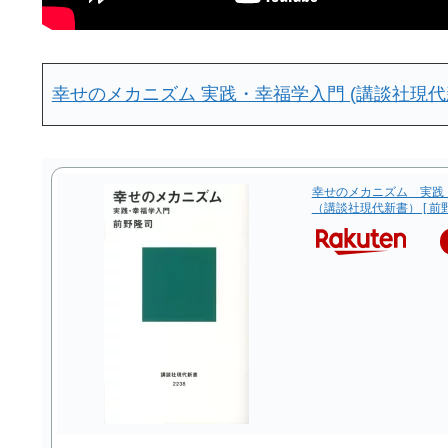
幸せのメカニズム 実践・幸福学入門 (講談社現代新
幸せのメカニズム 実践
（講談社現代新書） [ 前野