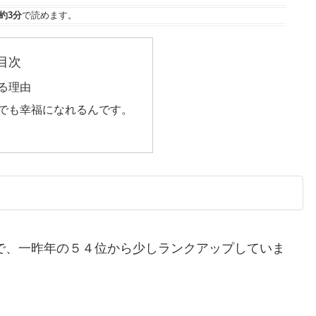
約3分
で読めます。
目次
る理由
でも幸福になれるんです。
で、一昨年の５４位から少しランクアップしていま