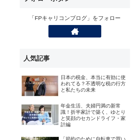
「FPキャリコンブログ」をフォロー
人気記事
日本の税金、本当に有効に使
われてる？不透明な税の行方
と私たちの未来
年金生活、夫婦円満の新常
識！折半家計で築く、ゆとり
と笑顔のセカンドライフ・家
計編
「節約のために自転車で買い