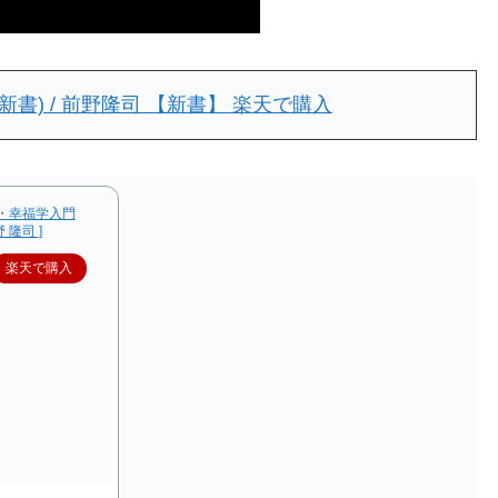
書) / 前野隆司 【新書】
楽天で購入
・幸福学入門
 隆司 ]
楽天で購入