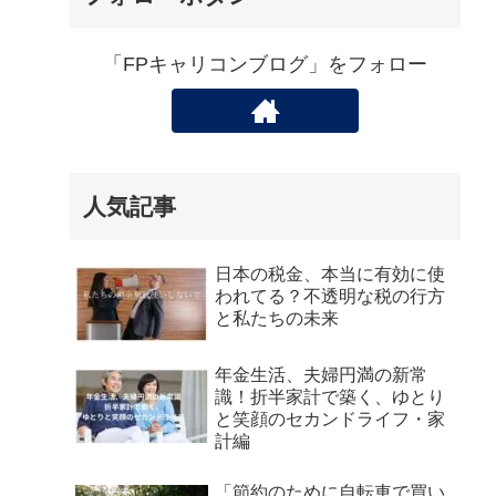
「FPキャリコンブログ」をフォロー
人気記事
日本の税金、本当に有効に使
われてる？不透明な税の行方
と私たちの未来
年金生活、夫婦円満の新常
識！折半家計で築く、ゆとり
と笑顔のセカンドライフ・家
計編
「節約のために自転車で買い