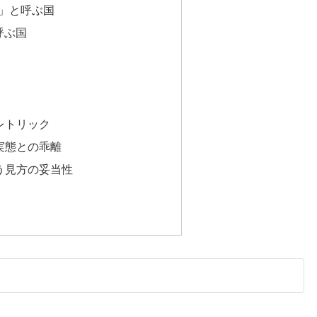
税）」と呼ぶ国
呼ぶ国
レトリック
実態との乖離
う見方の妥当性