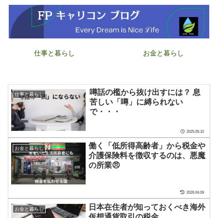
仕事と暮らし
お金と暮らし
噂話の檻から抜け出すには？ 息
仕事と暮らし
苦しい「噂」に縛られない
で・・・
2025.09.10
働く「低所得高齢者」から税金や
お金と暮らし
介護保険料を徴収するのは、悪魔
の所業😠
2026.04.09
日本在住者が知っておくべき海外
お金と暮らし
仮想通貨取引の税金